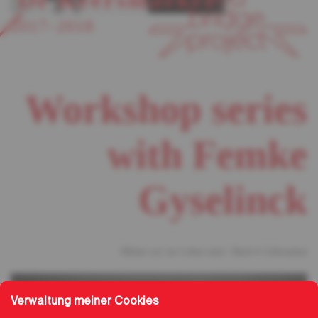
2017–2018
Workshop series
with Femke
Gyselinck
Mitten wir im Leben sind / Bach 6 Cellosuiten
Verwaltung meiner Cookies